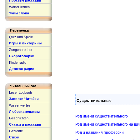
Простые рассказы
Wörter lernen
Учим слова
Переменка
Quiz und Spiele
Игры и викторины
Zungenbrecher
Скороговорки
Kinderradio
Детское радио
Читальный зал
Leser Logbuch
Записки Читайки
Существительные
Wissenwertes
Любознательным
Род имени существительного
Geschichten
Род имени существительного на шип
Сказки и рассказы
Gedichte
Род и названия профессий
Стихи