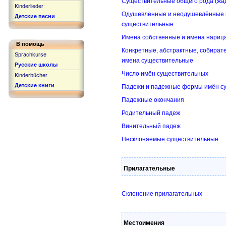
Существительные общего рода (жа
Kinderlieder
Одушевлённые и неодушевлённые 
Детские песни
существительные
Имена собственные и имена нариц
В помощь
Конкретные, абстрактные, собират
Sprachkurse
имена существительные
Русские школы
Число имён существительных
Kinderbücher
Детские книги
Падежи и падежные формы имён с
Падежные окончания
Родительный падеж
Винительный падеж
Несклоняемые существительные
Прилагательные
Склонение прилагательных
Местоимения