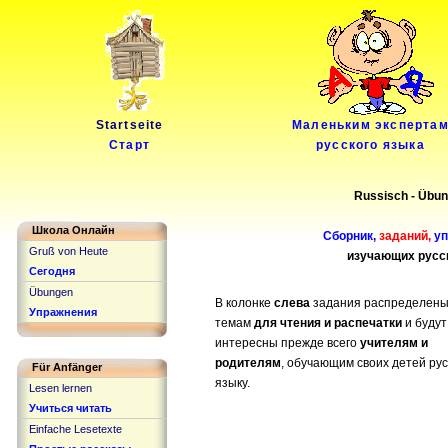
Startseite
Маленьким эксперта
Старт
русского языка
Russisch - Übun
Школа Онлайн
Сборник,
заданий,
уп
Gruß von Heute
изучающих русск
Сегодня
Übungen
В колонке
слева
задания распределены
Упражнения
темам
для чтения и распечатки
и будут
интересны прежде всего
учителям и
родителям
, обучающим своих детей ру
Für Anfänger
языку.
Lesen lernen
Учиться читать
Einfache Lesetexte