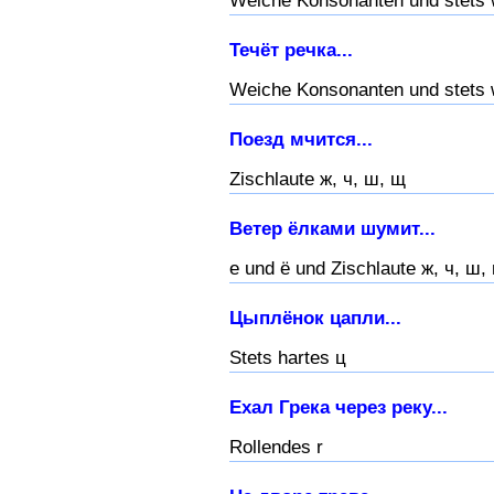
Weiche Konsonanten und stets 
Течёт речка...
Weiche Konsonanten und stets 
Поезд мчится...
Zischlaute ж, ч, ш, щ
Ветер ёлками шумит...
е und ё und Zischlaute ж, ч, ш,
Цыплёнок цапли...
Stets hartes ц
Ехал Грека через реку...
Rollendes r