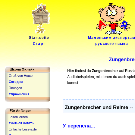
Startseite
Маленьким эксперта
Старт
русского языка
Zungenbre
Школа Онлайн
Hier findest du
Zungenbrecher
auf Russi
Gruß von Heute
Audiobeispielen, mit denen du auch spie
Сегодня
kannst.
Übungen
Упражнения
Zungenbrecher und Reime --
Für Anfänger
Lesen lernen
Учиться читать
У перепела...
Einfache Lesetexte