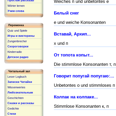
Простые рассказы
Weiches п und unbetontes e
Wörter lernen
Учим слова
Белый снег
e und weiche Konsonanten
Переменка
Quiz und Spiele
Вставай, Архип...
Игры и викторины
Zungenbrecher
х und п
Скороговорки
Kinderradio
От топота копыт...
Детское радио
Die stimmlose Konsonanten т, п
Читальный зал
Говорит попугай попугаю:...
Leser Logbuch
Записки Читайки
Unbetontes o und stimmloses п
Wissenwertes
Любознательным
Колпак на колпаке...
Geschichten
Сказки и рассказы
Stimmlose Konsonanten к, п
Gedichte
Стихи