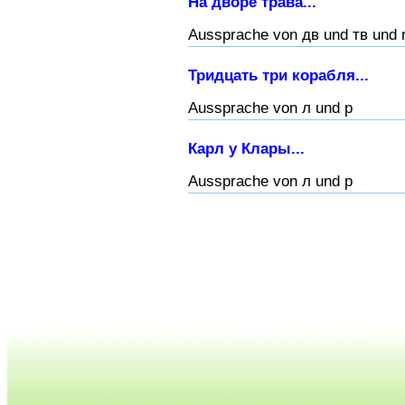
На дворе трава...
Aussprache von дв und тв und r
Тридцать три корабля...
Aussprache von л und р
Карл у Клары...
Aussprache von л und р