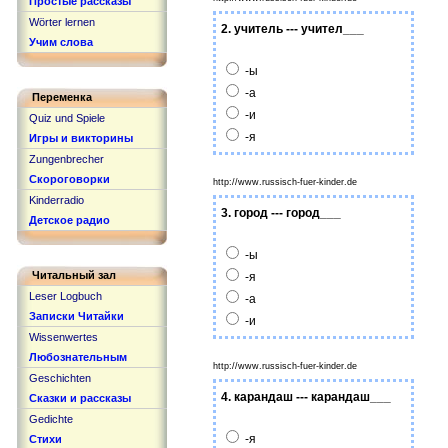
Простые рассказы
Wörter lernen
2. учитель --- учител___
Учим слова
-ы
-а
Переменка
-и
Quiz und Spiele
-я
Игры и викторины
Zungenbrecher
Скороговорки
http://www.russisch-fuer-kinder.de
Kinderradio
3. город --- город___
Детское радио
-ы
Читальный зал
-я
Leser Logbuch
-а
Записки Читайки
-и
Wissenwertes
Любознательным
http://www.russisch-fuer-kinder.de
Geschichten
4. карандаш --- карандаш___
Сказки и рассказы
Gedichte
-я
Стихи