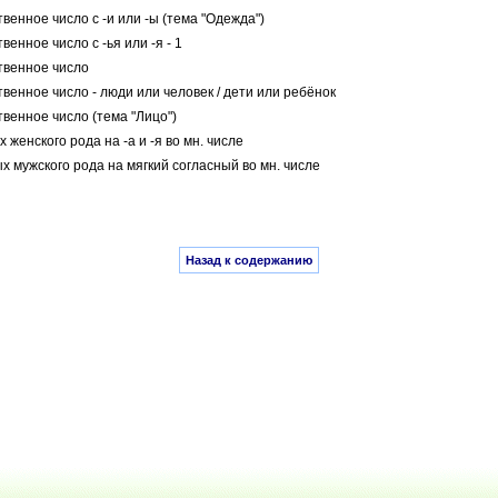
енное число с -и или -ы (тема "Одежда")
енное число с -ья или -я - 1
твенное число
енное число - люди или человек / дети или ребёнок
венное число (тема "Лицо")
женского рода на -а и -я во мн. числе
 мужского рода на мягкий согласный во мн. числе
Назад к содержанию