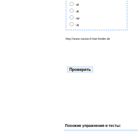
-и
-я
-ы
-а
http://www.russisch-fuer-kinder.de
Похожие упражнения и тесты: