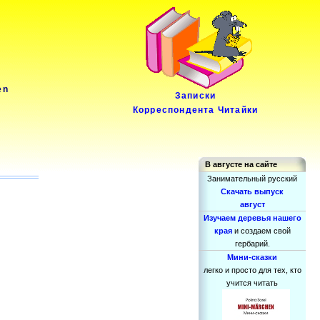
en
Записки
Корреспондента Читайки
В августе на сайте
Занимательный русский
Скачать выпуск
август
Изучаем деревья нашего
края
и создаем свой
гербарий.
Мини-сказки
легко и просто для тех, кто
учится читать