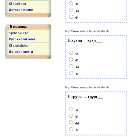
Kinderlieder
-а
Детские песни
-ы
-и
В помощь
http://www.russisch-fuer-kinder.de
Sprachkurse
Русские школы
5. кухня --- кухн___
Kinderbücher
Детские книги
-а
-и
-ы
-я
http://www.russisch-fuer-kinder.de
6. груша --- груш___
-а
-и
-ы
-я