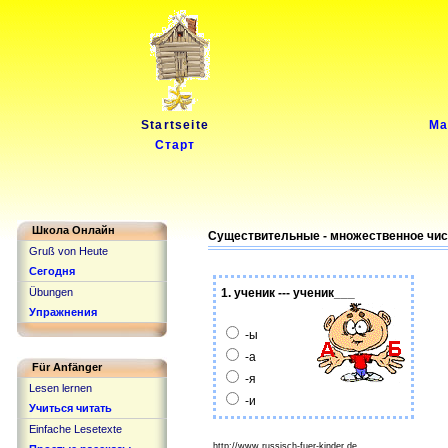
Startseite
Ма
Старт
Школа Онлайн
Существительные - множественное число с
Gruß von Heute
Сегодня
Übungen
1. ученик --- ученик___
Упражнения
-ы
-а
Für Anfänger
-я
Lesen lernen
-и
Учиться читать
Einfache Lesetexte
http://www.russisch-fuer-kinder.de