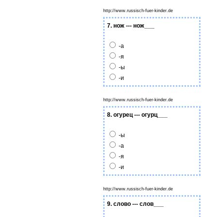
http://www.russisch-fuer-kinder.de
7. нож --- нож___
-а
-я
-ы
-и
http://www.russisch-fuer-kinder.de
8. огурец --- огурц___
-ы
-а
-я
-и
http://www.russisch-fuer-kinder.de
9. слово --- слов___