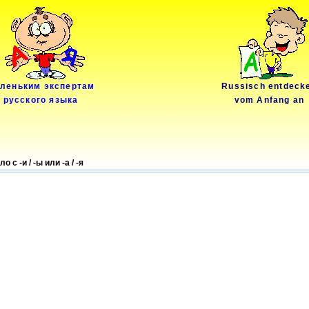
леньким экспертам
Russisch entdeck
русского языка
vom Anfang an
 -и / -ы или -а / -я