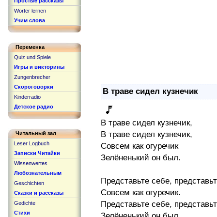
Простые рассказы
Wörter lernen
Учим слова
Переменка
Quiz und Spiele
Игры и викторины
Zungenbrecher
Скороговорки
В траве сидел кузнечик
Kinderradio
Детское радио
В траве сидел кузнечик,
В траве сидел кузнечик,
Читальный зал
Leser Logbuch
Совсем как огуречик
Записки Читайки
Зелёненький он был.
Wissenwertes
Любознательным
Представьте себе, представьт
Geschichten
Совсем как огуречик.
Сказки и рассказы
Представьте себе, представьт
Gedichte
Стихи
Зелёненький он был.