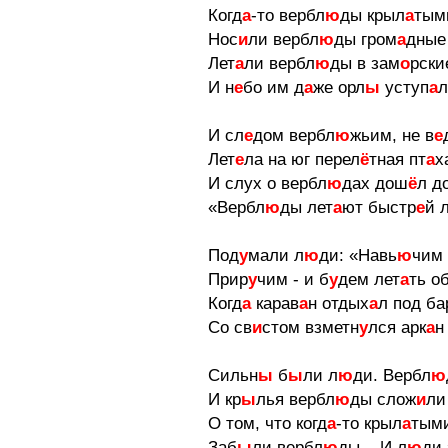
Когд
а
-то вербл
ю
ды крыл
а
тым
Нос
и
ли вербл
ю
ды гром
а
дные
Лет
а
ли вербл
ю
ды в зам
о
рски
И н
е
бо им д
а
же орл
ы
уступ
а
л
И сл
е
дом вербл
ю
жьим, не в
е
Лет
е
ла на юг перел
ё
тная пт
а
х
И слух о вербл
ю
дах дош
ё
л д
«Вербл
ю
ды лет
а
ют быстр
е
й 
Под
у
мали л
ю
ди: «Навь
ю
чим
Прир
у
чим - и б
у
дем лет
а
ть о
Когд
а
карав
а
н отдых
а
л под ба
Со св
и
стом взметн
у
лся арк
а
н
Сильн
ы
б
ы
ли л
ю
ди. Вербл
ю
И кр
ы
лья вербл
ю
ды слож
и
ли
О том, что когд
а
-то крыл
а
тым
Заб
ы
ли вербл
ю
ды... И л
ю
ди 