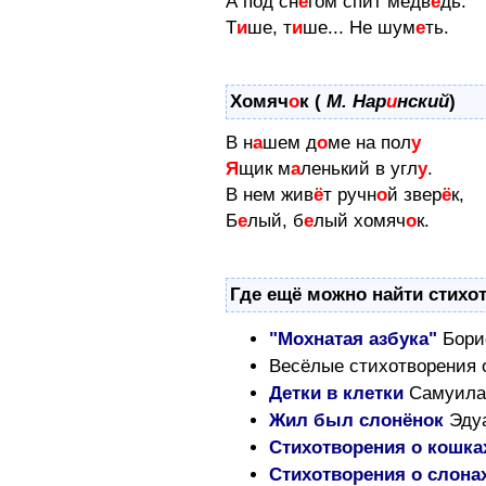
А под сн
е
гом спит медв
е
дь.
Т
и
ше, т
и
ше... Не шум
е
ть.
Хомяч
о
к (
М. Нар
и
нский
)
В н
а
шем д
о
ме на пол
у
Я
щик м
а
ленький в угл
у
.
В нем жив
ё
т ручн
о
й звер
ё
к,
Б
е
лый, б
е
лый хомяч
о
к.
Где ещё можно найти стихо
"Мохнатая азбука"
Бори
Весёлые стихотворения
Детки в клетки
Самуила
Жил был слонёнок
Эдуа
Стихотворения о кошка
Стихотворения о слона