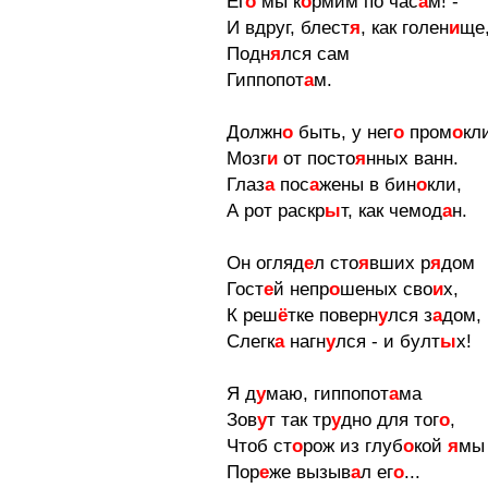
Ег
о
мы к
о
рмим по час
а
м! -
И вдруг, блест
я
, как голен
и
ще
Подн
я
лся сам
Гиппопот
а
м.
Должн
о
быть, у нег
о
пром
о
кл
Мозг
и
от посто
я
нных ванн.
Глаз
а
пос
а
жены в бин
о
кли,
А рот раскр
ы
т, как чемод
а
н.
Он огляд
е
л сто
я
вших р
я
дом
Гост
е
й непр
о
шеных сво
и
х,
К реш
ё
тке поверн
у
лся з
а
дом,
Слегк
а
нагн
у
лся - и булт
ы
х!
Я д
у
маю, гиппопот
а
ма
Зов
у
т так тр
у
дно для тог
о
,
Чтоб ст
о
рож из глуб
о
кой
я
мы
Пор
е
же вызыв
а
л ег
о
...