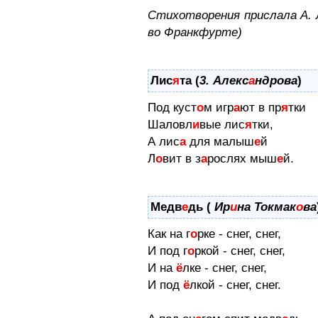
Стихотворения прислала А. 
во Франкфурте)
Лис
я
та (
3. Алекс
а
ндрова
)
Под куст
о
м игр
а
ют в пр
я
тки
Шаловл
и
вые лис
я
тки,
А лис
а
для малыш
е
й
Л
о
вит в з
а
рослях мыш
е
й.
Медв
е
дь (
Ир
и
на Токмак
о
ва
Как на г
о
рке - снег, снег,
И под г
о
ркой - снег, снег,
И на
ё
лке - снег, снег,
И под
ё
лкой - снег, снег.