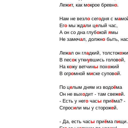
Леж
и
т, как м
о
крое бревн
о
.
Нам не везл
о
сег
о
дня с м
а
мо
Ег
о
мы жд
а
ли ц
е
лый час,
А он со дна глуб
о
кой
я
мы
Не замеч
а
л, должн
о
быть, нас
Леж
а
л он гл
а
дкий, толсток
о
жи
В пес
о
к уткн
у
вшись голов
о
й,
На к
о
жу ветчин
ы
пох
о
жий
В огр
о
мной м
и
ске супов
о
й.
По ц
е
лым дням из водо
ё
ма
Он не вых
о
дит - там свеж
е
й.
- Есть у нег
о
час
ы
при
ё
ма? -
Спрос
и
ли мы у сторож
е
й.
- Да, есть час
ы
при
ё
ма п
и
щи.