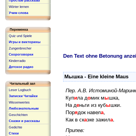
Простые рассказы
Wörter lernen
Учим слова
Переменка
Quiz und Spiele
Игры и викторины
Zungenbrecher
Скороговорки
Den Text ohne Betonung anze
Kinderradio
Детское радио
Мышка - Eine kleine Maus
Читальный зал
Пер. А.В. Истоминой-Марин
Leser Logbuch
Записки Читайки
Куп
и
ла д
о
мик м
ы
шка,
Wissenwertes
На д
е
ньги из куб
ы
шки.
Любознательным
Пор
я
док навел
а
,
Geschichten
Как в ск
а
зке зажил
а
.
Сказки и рассказы
Gedichte
Припев:
Стихи