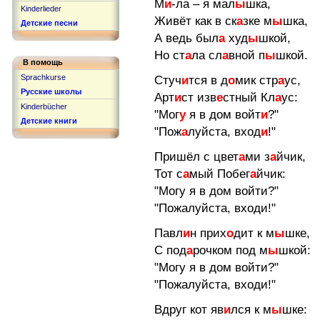
М
и
-ла – я мал
ы
шка,
Kinderlieder
Живёт как в ск
а
зке м
ы
шка,
Детские песни
А ведь был
а
худ
ы
шкой,
Но ст
а
ла сл
а
вной п
ы
шкой.
В помощь
Sprachkurse
Стуч
и
тся в д
о
мик стр
а
ус,
Русские школы
Арт
и
ст изв
е
стный Кл
а
ус:
Kinderbücher
"Мог
у
я в дом войт
и
?"
Детские книги
"Пож
а
луйста, вход
и
!"
Пришёл с цвет
а
ми з
а
йчик,
Тот с
а
мый Побег
а
йчик:
"Могу я в дом войти?"
"Пожалуйста, входи!"
Павл
и
н прих
о
дит к м
ы
шке,
С под
а
рочком под м
ы
шкой:
"Могу я в дом войти?"
"Пожалуйста, входи!"
Вдруг кот яв
и
лся к м
ы
шке: