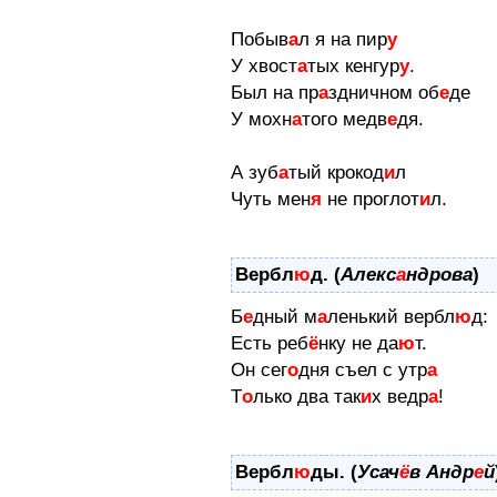
Побыв
а
л я на пир
у
У хвост
а
тых кенгур
у
.
Был на пр
а
здничном об
е
де
У мохн
а
того медв
е
дя.
А зуб
а
тый крокод
и
л
Чуть мен
я
не проглот
и
л.
Вербл
ю
д. (
Алекс
а
ндрова
)
Б
е
дный м
а
ленький вербл
ю
д:
Есть реб
ё
нку не да
ю
т.
Он сег
о
дня съел с утр
а
Т
о
лько два так
и
х ведр
а
!
Вербл
ю
ды. (
Усач
ё
в Андр
е
й