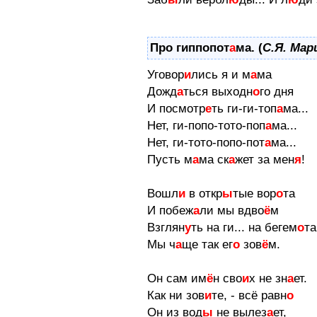
Про гиппопот
а
ма. (
С.Я. Ма
Уговор
и
лись я и м
а
ма
Дожд
а
ться выходн
о
го дня
И посмотр
е
ть ги-ги-топ
а
ма...
Нет, ги-попо-тото-поп
а
ма...
Нет, ги-тото-попо-пот
а
ма...
Пусть м
а
ма ск
а
жет за мен
я
!
Вошл
и
в откр
ы
тые вор
о
та
И побеж
а
ли мы вдво
ё
м
Взглян
у
ть на ги... на бегем
о
та
Мы ч
а
ще так ег
о
зов
ё
м.
Он сам им
ё
н сво
и
х не зн
а
ет.
Как ни зов
и
те, - всё равн
о
Он из вод
ы
не вылез
а
ет,