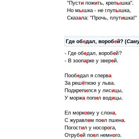
"Пуст
и
пож
и
ть, креп
ы
шка".
Но м
ы
шка - не глуп
ы
шка,
Сказ
а
ла: "Прочь, плут
и
шка!"
Где об
е
дал, вороб
е
й? (
Сам
- Где об
е
дал, вороб
е
й?
- В зооп
а
рке у звер
е
й.
Пооб
е
дал я сперв
а
За реш
ё
ткою у льва.
Подкреп
и
лся у лис
и
цы,
У морж
а
поп
и
л вод
и
цы.
Ел морк
о
вку у слон
а
,
С журавл
е
м по
е
л пшен
а
.
Погост
и
л у нoсор
о
га,
Отруб
е
й по
е
л немн
о
го.