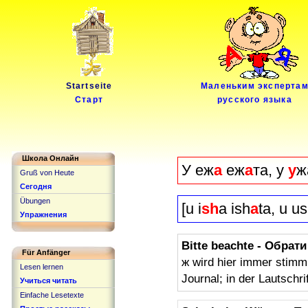
Startseite
Маленьким эксперта
Старт
русского языка
Школа Онлайн
У еж
а
еж
а
та, у
у
ж
Gruß von Heute
Сегодня
Übungen
[u i
sh
a ish
a
ta, u u
Упражнения
Bitte beachte - Обрат
Für Anfänger
ж wird hier immer stimm
Lesen lernen
Journal; in der Lautschri
Учиться читать
Einfache Lesetexte