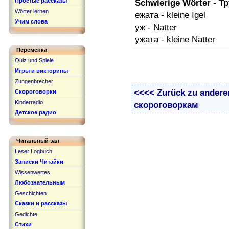
Простые рассказы
Schwierige Wörter - Т
Wörter lernen
ежата - kleine Igel
Учим слова
уж - Natter
ужата - kleine Natter
Переменка
Quiz und Spiele
Игры и викторины
Zungenbrecher
<<<< Zurück zu andere
Скороговорки
Kinderradio
скороговоркам
Детское радио
Читальный зал
Leser Logbuch
Записки Читайки
Wissenwertes
Любознательным
Geschichten
Сказки и рассказы
Gedichte
Стихи