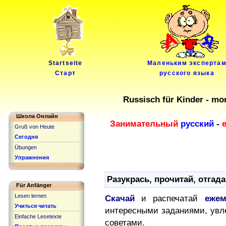
Startseite
Маленьким эксперта
Старт
русского языка
Russisch für Kinder - mo
Школа Онлайн
Занимательный
русский
-
Gruß von Heute
Сегодня
Übungen
Упражнения
Разукрась, прочитай, отгадай
Für Anfänger
Lesen lernen
Скачай
и распечатай
еже
Учиться читать
интересными заданиями, увл
Einfache Lesetexte
советами.