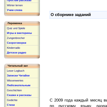
Простые рассказы
Wörter lernen
Учим слова
О сборнике заданий
Переменка
Quiz und Spiele
Игры и викторины
Zungenbrecher
Скороговорки
Kinderradio
Детское радио
Читальный зал
Leser Logbuch
Записки Читайки
Wissenwertes
Любознательным
Geschichten
Сказки и рассказы
С 2009 года каждый месяц в
Gedichte
Стихи
по русскому языку, разр