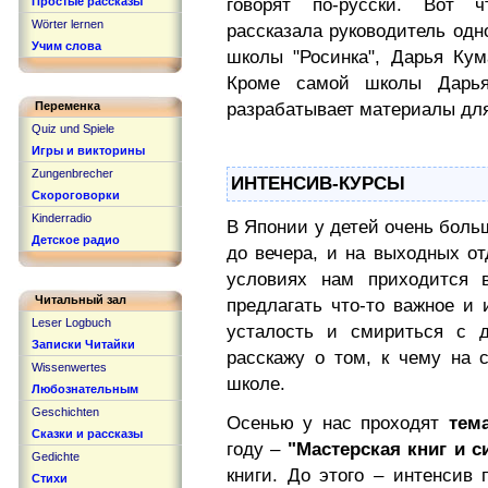
Простые рассказы
говорят по-русски. Вот 
Wörter lernen
рассказала руководитель одн
Учим слова
школы "Росинка", Дарья Кум
Кроме самой школы Дарья 
Переменка
разрабатывает материалы для
Quiz und Spiele
Игры и викторины
Zungenbrecher
ИНТЕНСИВ-КУРСЫ
Скороговорки
Kinderradio
В Японии у детей очень больш
Детское радио
до вечера, и на выходных от
условиях нам приходится 
Читальный зал
предлагать что-то важное и 
Leser Logbuch
усталость и смириться с 
Записки Читайки
расскажу о том, к чему на
Wissenwertes
школе.
Любознательным
Geschichten
Осенью у нас проходят
тем
Сказки и рассказы
году –
"Мастерская книг и 
Gedichte
книги. До этого – интенсив
Стихи