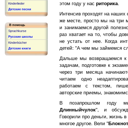
этом году у нас
риторика
.
Kinderlieder
Детские песни
Интенсив проходят на наших о
же месте, просто мы на три 
В помощь
и занимаемся другой полезно
Sprachkurse
раз хватает на то, чтобы дов
Русские школы
не устать от нее. Когда ин
Kinderbücher
детей: "А чем мы займемся 
Детские книги
Дальше мы возвращаемся к 
задачам, подготовке к экзам
через три месяца начинают
читаем одно неадаптирова
работаем с текстом, пиш
авторские приемы, знакомимся
В позапрошлом году м
Длинныйчулок
", и обсужд
Говорили про деньги, жизнь в
многое другое. Вели "
Блокнот