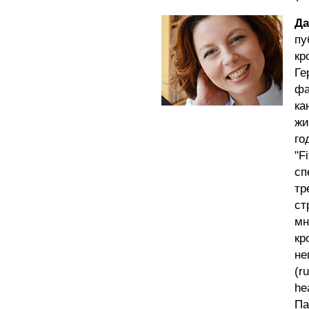
Да
п
к
Ге
фа
ка
жи
го
"
сп
тр
ст
мн
к
н
(r
he
Па