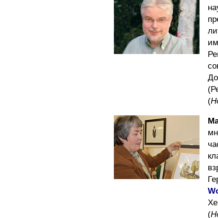
н
п
ли
им
Р
с
До
(Р
(
Н
Ма
мн
ча
кл
вз
Ге
Wo
Хе
(
Н