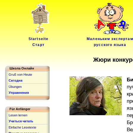
Startseite
Маленьким эксперта
Старт
русского языка
Жюри конкур
Школа Онлайн
Gruß von Heute
Би
Сегодня
пу
Übungen
Упражнения
к
пр
яз
Für Anfänger
п
Lesen lernen
Учиться читать
Б
Einfache Lesetexte
Ве