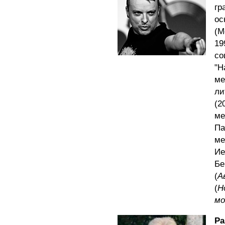
г
ос
(М
19
со
"
ме
ли
(
ме
П
ме
Ие
Бе
(
А
(
Н
мо
Ра