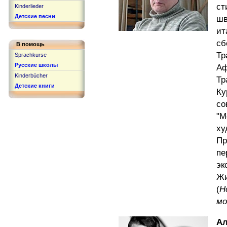
с
Kinderlieder
Детские песни
шв
ит
с
В помощь
Т
Sprachkurse
Русские школы
Аф
Kinderbücher
Тр
Детские книги
К
со
"
ху
Пр
п
эк
Жи
(
Н
мо
Ал