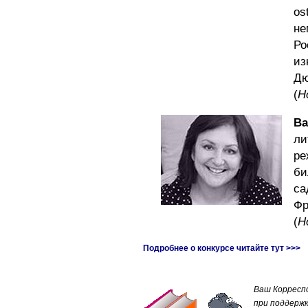
os
не
Ро
и
Дю
(
Н
Ва
л
ре
би
са
Фр
(
Н
Подробнее о конкурсе читайте тут >>>
Ваш Корресп
при поддерж