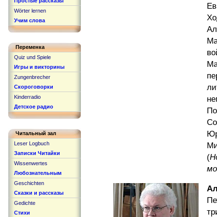
Простые рассказы
Ев
Wörter lernen
Х
Учим слова
А
Ма
Переменка
в
Quiz und Spiele
М
Игры и викторины
п
Zungenbrecher
ли
Скороговорки
Kinderradio
не
Детское радио
П
С
Ю
Читальный зал
Leser Logbuch
Ми
Записки Читайки
(
Н
Wissenwertes
мо
Любознательным
Geschichten
Ал
Сказки и рассказы
Пе
Gedichte
тр
Стихи