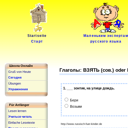
Startseite
Маленьким эксперта
Старт
русского языка
Школа Онлайн
Глаголы: ВЗЯТЬ (сов.) oder 
Gruß von Heute
Сегодня
Übungen
1. ___ зонтик, на улице дождь.
Упражнения
Бери
Für Anfänger
Возьми
Lesen lernen
Учиться читать
Einfache Lesetexte
http://www.russisch-fuer-kinder.de