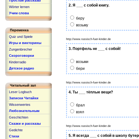
Простые рассказы
2. Я ___ с собой книгу.
Wörter lernen
Учим слова
беру
возьму
Переменка
Quiz und Spiele
http://www.russisch-fuer-kinder.de
Игры и викторины
3. Портфель не ___ с собой!
Zungenbrecher
Скороговорки
возьми
Kinderradio
Детское радио
бери
http://www.russisch-fuer-kinder.de
Читальный зал
Leser Logbuch
4. Ты ___ тёплые вещи?
Записки Читайки
Wissenwertes
брал
Любознательным
взял
Geschichten
Сказки и рассказы
http://www.russisch-fuer-kinder.de
Gedichte
5. Я всегда ___ с собой в школу буте
Стихи