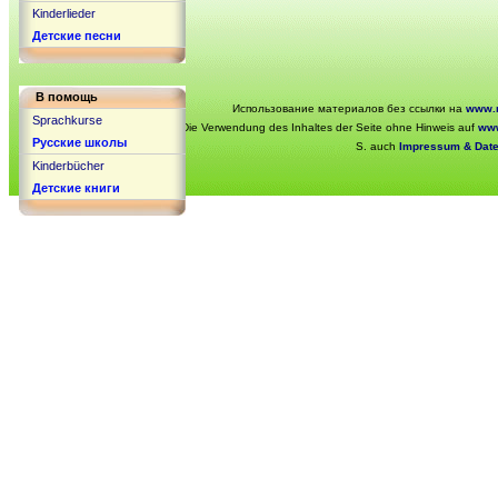
Kinderlieder
Детские песни
В помощь
Использование материалов без ссылки на
www.r
Sprachkurse
Die Verwendung des Inhaltes der Seite ohne Hinweis auf
www
Русские школы
S. auch
Impressum & Dat
Kinderbücher
Детские книги