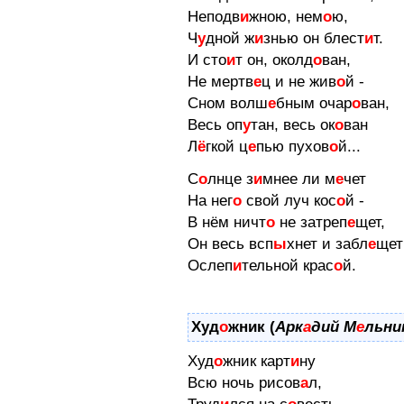
Неподв
и
жною, нем
о
ю,
Ч
у
дной ж
и
знью он блест
и
т.
И сто
и
т он, околд
о
ван,
Не мертв
е
ц и не жив
о
й -
Сном волш
е
бным очар
о
ван,
Весь оп
у
тан, весь ок
о
ван
Л
ё
гкой ц
е
пью пухов
о
й...
С
о
лнце з
и
мнее ли м
е
чет
На нег
о
свой луч кос
о
й -
В нём ничт
о
не затреп
е
щет,
Он весь всп
ы
хнет и забл
е
щет
Ослеп
и
тельной крас
о
й.
Худ
о
жник (
Арк
а
дий М
е
льни
Худ
о
жник карт
и
ну
Всю ночь рисов
а
л,