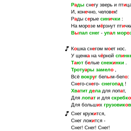
Р
а
ды
сн
е
гу зверь и пт
и
ца
И, кон
е
чно, челов
е
к!
Р
а
ды с
е
рые
син
и
чки
:
На мор
о
зе м
ё
рзнут пт
и
чк
В
ы
пал снег
-
уп
а
л
мор
о
К
о
шка сн
е
гом м
о
ет нос.
У щенк
а
на ч
ё
рной
сп
и
нк
Т
а
ют
б
е
лые
снеж
и
нки
.
Троту
а
ры
замел
о
,
Всё
вокр
у
г
бел
ы
м-бел
о
:
Сн
е
го-сн
е
го-
снегоп
а
д
!
Хв
а
тит
д
е
ла
для лоп
а
т,
Для
лоп
а
т
и для
скребк
о
Для больш
и
х
грузовик
о
в
Снег круж
и
тся,
Снег лож
и
тся -
Снег! Снег! Снег!