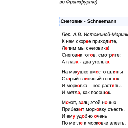
во Франкфурте)
Снеговик - Schneemann
Пер. А.В. Истоминой-Марин
К нам скор
е
е приход
и
те,
Л
е
пим мы снеговик
а
!
Снегов
и
к гот
о
в, смотр
и
те:
А глаз
а
- два угольк
а
.
На мак
у
шке вм
е
сто шл
я
пы
Ст
а
рый гл
и
няный горш
о
к.
И морк
о
вка – нос раст
я
пы.
И метл
а
, как посош
о
к.
М
о
жет, з
а
яц этой н
о
чью
Прибеж
и
т морк
о
вку съесть.
И ем
у
уд
о
бно
о
чень
По метл
е
к морк
о
вке влезть.