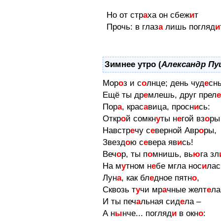
Но от стр
а
ха он сбеж
и
т
Прочь: в глаз
а
лишь погляд
и
Зимнее утро (
Александр Пу
Мор
о
з и с
о
лнце; день чуд
е
сн
Ещё ты др
е
млешь, друг прел
е
Пор
а
, крас
а
вица, просн
и
сь:
Откр
о
й сомкн
у
ты н
е
гой вз
о
ры
Навстр
е
чу с
е
верной Авр
о
ры,
Звезд
о
ю с
е
вера яв
и
сь!
Веч
о
р, ты п
о
мнишь, вь
ю
га зл
На м
у
тном н
е
бе мгла нос
и
лас
Лун
а
, как бл
е
дное пятн
о
,
Сквозь т
у
чи мр
а
чные желт
е
ла
И ты печ
а
льная сид
е
ла –
А н
ы
нче... погляд
и
в окн
о
: