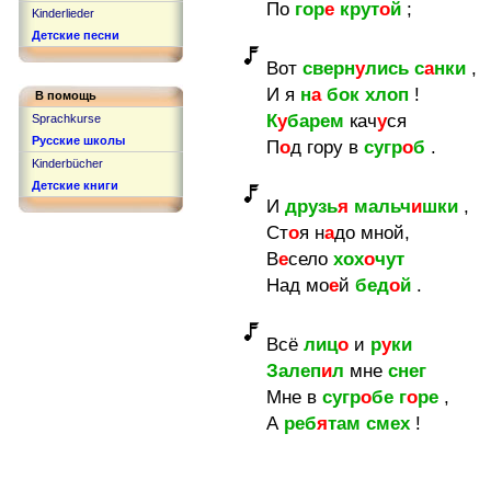
По
гор
е
крут
о
й
;
Kinderlieder
Детские песни
Вот
сверн
у
лись
с
а
нки
,
И я
н
а
бок
хлоп
!
В помощь
К
у
барем
кач
у
ся
Sprachkurse
Русские школы
П
о
д гору в
сугр
о
б
.
Kinderbücher
Детские книги
И
друзь
я
мальч
и
шки
,
Ст
о
я н
а
до мной,
В
е
село
хох
о
чут
Над мо
е
й
бед
о
й
.
Всё
лиц
о
и
р
у
ки
Залеп
и
л
мне
снег
Мне в
сугр
о
бе
г
о
ре
,
А
реб
я
там
смех
!