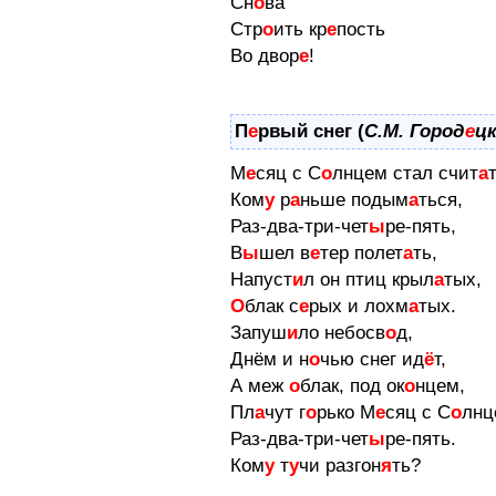
Сн
о
ва
Стр
о
ить кр
е
пость
Во двор
е
!
П
е
рвый снег (
С.М. Город
е
ц
М
е
сяц с С
о
лнцем стал счит
а
Ком
у
р
а
ньше подым
а
ться,
Раз-два-три-чет
ы
ре-пять,
В
ы
шел в
е
тер полет
а
ть,
Напуст
и
л он птиц крыл
а
тых,
О
блак с
е
рых и лохм
а
тых.
Запуш
и
ло небосв
о
д,
Днём и н
о
чью снег ид
ё
т,
А меж
о
блак, под ок
о
нцем,
Пл
а
чут г
о
рько М
е
сяц с С
о
лнц
Раз-два-три-чет
ы
ре-пять.
Ком
у
т
у
чи разгон
я
ть?