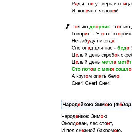
Р
а
ды сн
е
гу зверь и пт
и
ца
И, кон
е
чно, челов
е
к!
Т
о
лько
дв
о
рник
, т
о
лько
Говор
и
т: - Я
э
тот вт
о
рник
Не заб
у
ду никогд
а
!
Снегоп
а
д для нас -
бед
а
!
Ц
е
лый день скреб
о
к скре
Ц
е
лый день
метл
а
мет
ё
т
Сто пот
о
в с мен
я
сошл
о
А круг
о
м оп
я
ть бел
о
!
Снег! Снег! Снег!
Чарод
е
йкою Зим
о
ю (
Ф
ё
дор
Чарод
е
йкою Зим
о
ю
Околд
о
ван, лес сто
и
т,
И под сн
е
жной бахром
о
ю,