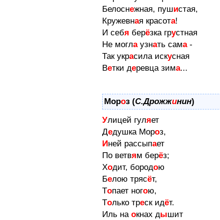
Белосн
е
жная, пуш
и
стая,
Кружевн
а
я красот
а
!
И себ
я
бер
ё
зка гр
у
стная
Не могл
а
узн
а
ть сам
а
-
Так укр
а
сила иск
у
сная
В
е
тки д
е
ревца зим
а
...
Мор
о
з (
С.Дрожж
и
нин
)
У
лицей гул
я
ет
Д
е
душка Мор
о
з,
И
ней рассып
а
ет
По ветв
я
м бер
ё
з;
Х
о
дит, бород
о
ю
Б
е
лою тряс
ё
т,
Т
о
пает ног
о
ю,
Т
о
лько тр
е
ск ид
ё
т.
Иль на
о
кнах д
ы
шит