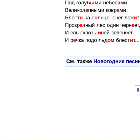
Под голуб
ы
ми небес
а
ми
Великол
е
пными ковр
а
ми,
Блест
я
на с
о
лнце, снег леж
и
т
Прозр
а
чный лес од
и
н черн
е
ет
И ель сквозь
и
ней зелен
е
ет,
И р
е
чка подо льд
о
м блест
и
т...
См. также
Новогодние песни
К