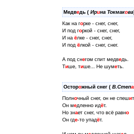
Медв
е
дь (
Ир
и
на Токмак
о
ва
Как на г
о
рке - снег, снег,
И под г
о
ркой - снег, снег,
И на
ё
лке - снег, снег,
И под
ё
лкой - снег, снег.
А под сн
е
гом спит медв
е
дь.
Т
и
ше, т
и
ше... Не шум
е
ть.
Остор
о
жный снег (
В.Степ
а
Полн
о
чный снег, он не спеш
и
т
Он м
е
дленно ид
ё
т.
Но зн
а
ет снег, что всё равн
о
Он гд
е
-то упад
ё
т.