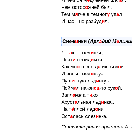
И чем он м
е
дленней шаг
а
л,
Чем остор
о
жней был,
Тем м
я
гче в темнот
у
уп
а
л
И нас - не разбуд
и
л.
Снеж
и
нки (
Арк
а
дий М
е
льни
Лет
а
ют снеж
и
нки,
Почт
и
невид
и
мки,
Как мн
о
го всегд
а
их зим
о
й.
И вот я снеж
и
нку-
Пуш
и
стую льд
и
нку -
Пойм
а
л након
ец
-то рук
о
й.
Запл
а
кала т
и
хо
Хруст
а
льная льд
и
нка...
На т
ё
плой лад
о
ни
Ост
а
лась слез
и
нка.
Стихотворения прислала А. 