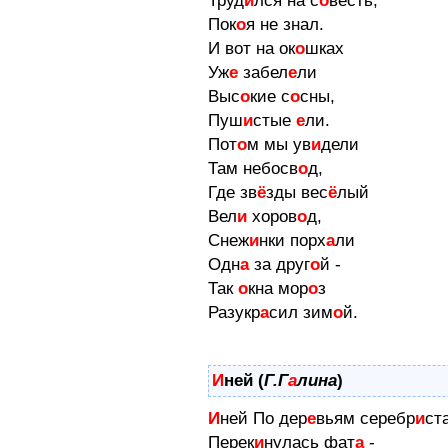
Труд
и
лся на с
о
весть,
Пок
о
я не знал.
И вот на ок
о
шках
Уж
е
забел
е
ли
Выс
о
кие с
о
сны,
Пуш
и
стые
е
ли.
Пот
о
м мы ув
и
дели
Там небосв
о
д,
Где зв
ё
зды вес
ё
лый
Вел
и
хоров
о
д,
Снеж
и
нки порх
а
ли
Одн
а
за друг
о
й -
Так
о
кна мор
о
з
Разукр
а
сил зим
о
й.
И
ней (
Г.Г
а
лина
)
И
ней По дер
е
вьям серебр
и
ст
Перек
и
нулась фат
а
-