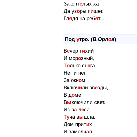
Закопт
е
лых хат
Да уз
о
ры п
и
шет,
Гл
я
дя на реб
я
т...
Под
у
тро. (
В.Орл
о
в
)
В
е
чер т
и
хий
И мор
о
зный,
Т
о
лько сн
е
га
Нет и нет.
За окн
о
м
Включ
и
ли зв
ё
зды,
В д
о
ме
В
ы
ключили свет.
Из-з
а
л
е
са
Т
у
ча в
ы
шла.
Дом прит
и
х
И замолч
а
л.