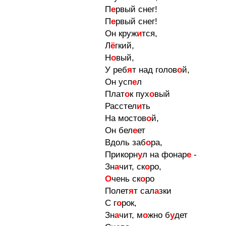
П
е
рвый снег!
П
е
рвый снег!
Он круж
и
тся,
Л
ё
гкий,
Н
о
вый,
У реб
я
т над голов
о
й,
Он усп
е
л
Плат
о
к пух
о
вый
Расстел
и
ть
На мостов
о
й,
Он бел
е
ет
Вдоль заб
о
ра,
Прикорн
у
л на фонар
е
-
Зн
а
чит, ск
о
ро,
О
чень ск
о
ро
Полет
я
т сал
а
зки
С г
о
рок,
Зн
а
чит, м
о
жно б
у
дет