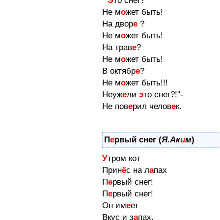
"
Э
то снег?
Не м
о
жет быть!
На двор
е
?
Не м
о
жет быть!
На трав
е
?
Не м
о
жет быть!
В октябр
е
?
Не м
о
жет быть!!!
Неуж
е
ли
э
то снег?!"-
Не пов
е
рил челов
е
к.
П
е
рвый снег (
Я.Ак
и
м
)
У
тром кот
Прин
ё
с на л
а
пах
П
е
рвый снег!
П
е
рвый снег!
Он им
е
ет
Вкус и з
а
пах,