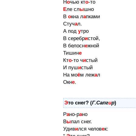
Н
о
чью кт
о
-то
Е
ле сл
ы
шно
В
о
кна л
а
пками
Стуч
а
л.
А под
у
тро
В серебр
и
стой,
В белосн
е
жной
Тишин
е
Кт
о
-то ч
и
стый
И пуш
и
стый
На мо
ё
м леж
а
л
Окн
е
.
Э
то снег? (
Г.Сапг
и
р
)
Р
а
но-р
а
но
В
ы
пал снег.
Удив
и
лся челов
е
к: