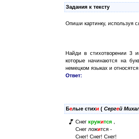
Задания к тексту
Опиши картинку, используя с
Найди в стихотворении 3 и
которые начинаются на бу
немецком языках и относятся 
Ответ:
Б
е
лые стих
и
(
Серг
е
й Миха
Снег
круж
и
тся
,
Снег лож
и
тся -
Снег! Снег! Снег!