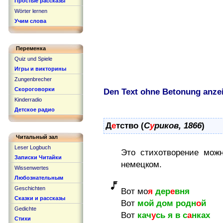
Простые рассказы
Wörter lernen
Учим слова
Переменка
Quiz und Spiele
Игры и викторины
Zungenbrecher
Скороговорки
Den Text ohne Betonung anze
Kinderradio
Детское радио
Д
е
тство (
С
у
риков, 1866
)
Читальный зал
Leser Logbuch
Это стихотворение мо
Записки Читайки
немецком.
Wissenwertes
Любознательным
Geschichten
Вот мо
я
дер
е
вня
Сказки и рассказы
Вот
мой дом родн
о
й
Gedichte
Вот
кач
у
сь я в с
а
нках
Стихи