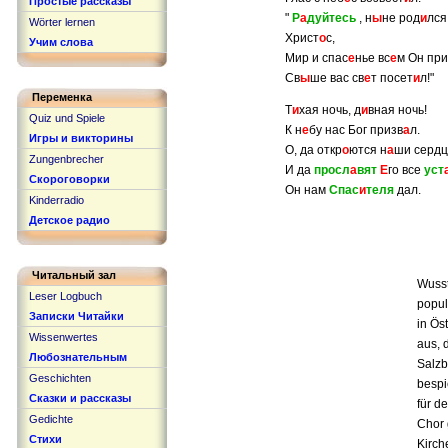
Простые рассказы
"
Р
а
дуйтесь
, н
ы
не род
и
лся
Wörter lernen
Христ
о
с,
Учим слова
Мир и спас
е
нье вс
е
м Он пр
Св
ы
ше вас св
е
т посет
и
л!"
Переменка
Т
и
хая ночь, д
и
вная ночь!
Quiz und Spiele
К н
е
бу нас Бог призв
а
л.
Игры и викторины
О, да откр
о
ются н
а
ши сердц
Zungenbrecher
И да
просл
а
вят
Е
го все
уст
Скороговорки
Он нам
Спас
и
теля
дал.
Kinderradio
Детское радио
Читальный зал
Wusst
Leser Logbuch
popul
Записки Читайки
in Ös
Wissenwertes
aus, 
Любознательным
Salzb
Geschichten
bespi
Сказки и рассказы
für d
Gedichte
Chor 
Стихи
Kirch