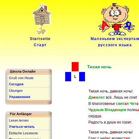
Startseite
Маленьким эксперта
Старт
русского языка
Тихая ночь
Школа Онлайн
L
Gruß von Heute
Сегодня
Übungen
Т
и
хая ночь, д
и
вная ночь!
Упражнения
Др
е
млет
всё. Лишь не сп
и
т
В благогов
е
нье
свят
а
я Чет
а
Ч
у
дным Млад
е
нцем
полн
ы
Für Anfänger
сердц
а
.
Lesen lernen
Р
а
дость в душ
е
их гор
и
т.
Учиться читать
Т
и
хая ночь, д
и
вная ночь!
Einfache Lesetexte
Глас с неб
е
с возвест
и
л: