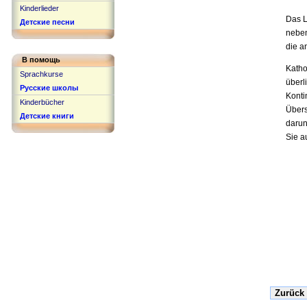
Kinderlieder
Das L
Детские песни
neben
die a
В помощь
Katho
Sprachkurse
überl
Русские школы
Konti
Kinderbücher
Übers
Детские книги
darun
Sie a