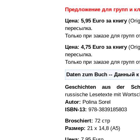
Предложение для групп и к
Цена: 5,95 Euro за книгу
(Orig
пересылка.
Только при заказе для групп о
Цена: 4,75 Euro за книгу
(Orig
пересылка.
Только при заказе для групп о
Daten zum Buch -- Данный к
Geschichten aus der Scha
russische Lesetexte mit Wortsc
Autor:
Polina Sorel
ISBN-13:
978-3839185803
Broschiert:
72 стр
Размер:
21 x 14,8 (A5)
Цена:
7.95 Euro