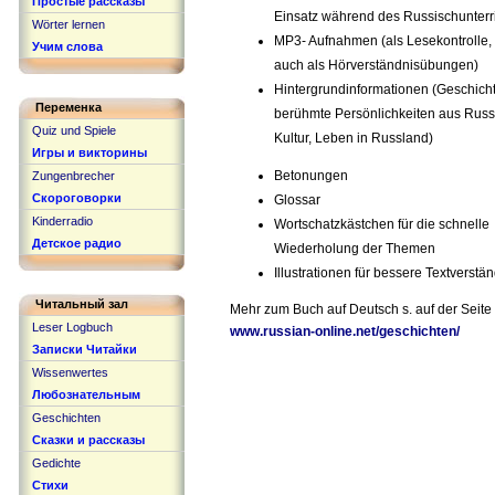
Простые рассказы
Einsatz während des Russischunterri
Wörter lernen
MP3- Aufnahmen (als Lesekontrolle,
Учим слова
auch als Hörverständnisübungen)
Hintergrundinformationen (Geschicht
Переменка
berühmte Persönlichkeiten aus Russ
Quiz und Spiele
Kultur, Leben in Russland)
Игры и викторины
Betonungen
Zungenbrecher
Скороговорки
Glossar
Kinderradio
Wortschatzkästchen für die schnelle
Детское радио
Wiederholung der Themen
Illustrationen für bessere Textverstä
Читальный зал
Mehr zum Buch auf Deutsch s. auf der Seite
Leser Logbuch
www.russian-online.net/geschichten/
Записки Читайки
Wissenwertes
Любознательным
Geschichten
Сказки и рассказы
Gedichte
Стихи