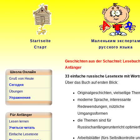
Startseite
Маленьким эксперта
Старт
русского языка
Geschichten aus der Schachtel: Lesebuch
Anfänger
Школа Онлайн
33 einfache russische Lesetexte mit Wort
Gruß von Heute
Über das Buch auf ersten Blick:
Сегодня
Übungen
Originalgeschichten, vielseitige Th
Упражнения
moderne Sprache, interessante
Redewendungen, nützliche
Umgangssformen
Für Anfänger
die Themen sind für
Lesen lernen
Russischanfängerunterricht optimiert
Учиться читать
Einfache Lesetexte
Arbeitsblätter (fürs Selbstkontrolle u